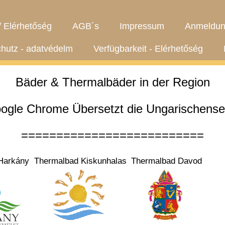
/ Elérhetőség
AGB´s
Impressum
Anmeldun
hutz - adatvédelm
Verfügbarkeit - Elérhetőség
Bäder & Thermalbäder in der Region
ogle Chrome Übersetzt die Ungarischensei
==========================
Harkány
Thermalbad Kiskunhalas
Thermalbad Davod