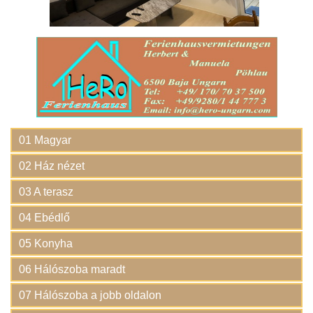
01 Magyar
02 Ház nézet
03 A terasz
04 Ebédlő
05 Konyha
06 Hálószoba maradt
07 Hálószoba a jobb oldalon