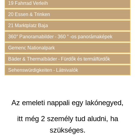
19 Fahrrad Verleih
20 Essen & Trinken
21 Marktplatz Baja
360° Panoramabilder - 360 ° -os panorámaképek
Gemenc Nationalpark
Bäder & Thermalbäder - Fürdők és termálfürdők
Sehenswürdigkeiten - Látnivalók
Az emeleti nappali egy lakónegyed,
itt még 2 személy tud aludni, ha
szükséges.